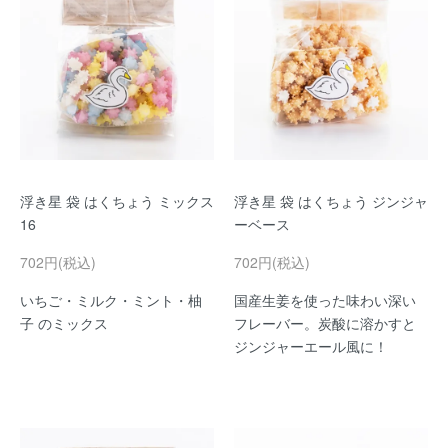
浮き星 袋 はくちょう ミックス
浮き星 袋 はくちょう ジンジャ
16
ーベース
702円(税込)
702円(税込)
いちご・ミルク・ミント・柚
国産生姜を使った味わい深い
子 のミックス
フレーバー。炭酸に溶かすと
ジンジャーエール風に！