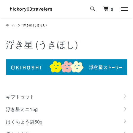
0
ホーム
浮き星 (うきほし)
浮き星 (うきほし)
カテゴリー一覧
ギフトセット
浮き星ミニ15g
はくちょう袋50g