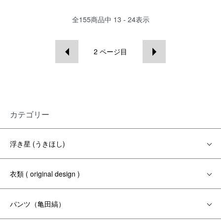
全
155
商品中
13 - 24
表示
2
ページ目
カテゴリー
浮き星 (うきほし)
衣類 ( original design )
パンツ（亀田縞）