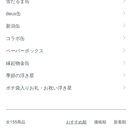
雪だるま缶
deux缶
新潟缶
コラボ缶
ペーパーボックス
縁起物金缶
季節の浮き星
ポチ袋入りお礼・お祝い浮き星
全155商品
おすすめ順
価格順
新着順