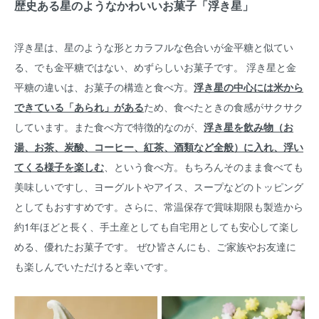
歴史ある星のようなかわいいお菓子「浮き星」
浮き星は、星のような形とカラフルな色合いが金平糖と似てい
る、でも金平糖ではない、めずらしいお菓子です。 浮き星と金
平糖の違いは、お菓子の構造と食べ方。
浮き星の中心には米から
できている「あられ」がある
ため、食べたときの食感がサクサク
しています。また食べ方で特徴的なのが、
浮き星を飲み物（お
湯、お茶、炭酸、コーヒー、紅茶、酒類など全般）に入れ、浮い
てくる様子を楽しむ
、という食べ方。もちろんそのまま食べても
美味しいですし、ヨーグルトやアイス、スープなどのトッピング
としてもおすすめです。さらに、常温保存で賞味期限も製造から
約1年ほどと長く、手土産としても自宅用としても安心して楽し
める、優れたお菓子です。 ぜひ皆さんにも、ご家族やお友達に
も楽しんでいただけると幸いです。