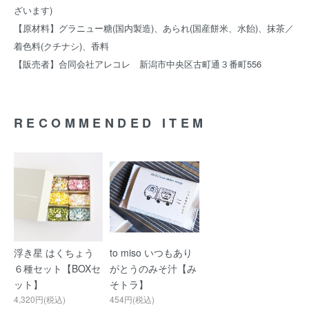
ざいます)
【原材料】グラニュー糖(国内製造)、あられ(国産餅米、水飴)、抹茶／
着色料(クチナシ)、香料
【販売者】合同会社アレコレ 新潟市中央区古町通３番町556
RECOMMENDED ITEM
浮き星 はくちょう
to miso いつもあり
６種セット【BOXセ
がとうのみそ汁【み
ット】
そトラ】
4,320円(税込)
454円(税込)