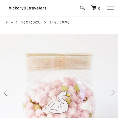
0
ホーム
浮き星 (うきほし)
はくちょう袋50g