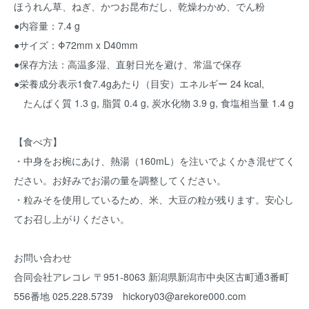
ほうれん草、ねぎ、かつお昆布だし、乾燥わかめ、でん粉
●内容量：7.4 g
●サイズ：Φ72mm x D40mm
●保存方法：高温多湿、直射日光を避け、常温で保存
●栄養成分表示1食7.4gあたり（目安）エネルギー 24 kcal,
たんぱく質 1.3 g, 脂質 0.4 g, 炭水化物 3.9 g, 食塩相当量 1.4 g
【食べ方】
・中身をお椀にあけ、熱湯（160mL）を注いでよくかき混ぜてく
ださい。お好みでお湯の量を調整してください。
・粒みそを使用しているため、米、大豆の粒が残ります。安心し
てお召し上がりください。
お問い合わせ
合同会社アレコレ 〒951-8063 新潟県新潟市中央区古町通3番町
556番地 025.228.5739 hickory03@arekore000.com