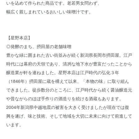
いを込めて作られた商品です。老若男女問わず、
幅広く親しまれているおいしい味噌汁です。
【星野本店】
◎発酵のまち、摂田屋の老舗味噌
豊かな緑に囲まれた古い街並みが続く新潟県長岡市摂田屋。江戸
時代には幕府の天領であり、清冽な地下水が豊富だったことから
醸造業が軒を連ねました。星野本店は江戸時代の弘化３年
（1846年）摂田屋に蔵を構えて以来、「本物の味」に取り組ん
できました。徒歩数分のところに、江戸時代から続く醤油醸造元
や昔ながらのほぼ手作りの酒造りを続ける酒蔵もあります。
2004年新潟県中越地震の被害を大きく受けましたが現在では復
興を遂げ、味と技術、そして地域を大切に未来に向けて前進して
います。