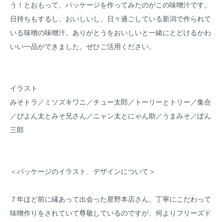
う！とおもって、パッケージを作ってみたのがこの味噌汁です。
日持ちもするし、おいしいし、日々過ごしている新潟で作られて
いる味噌の味噌汁。ありがとうをおいしいと一緒にとどけるかわ
いい一品ができました。ぜひご活用ください。
イラスト
みそトラ／ミソズキワニ／チュー太郎／トーリーとトリー／集合
／ぴよん太とみそ兄さん／ニャン太とにゃん助／うまみそ／ぽん
三郎
＜パッケージのイラスト、デザインについて＞
７年ほど前に縁あって出会った星野本店さん。丁寧にこだわって
味噌作りをされていて尊敬しているのですが、何よりフリーズド