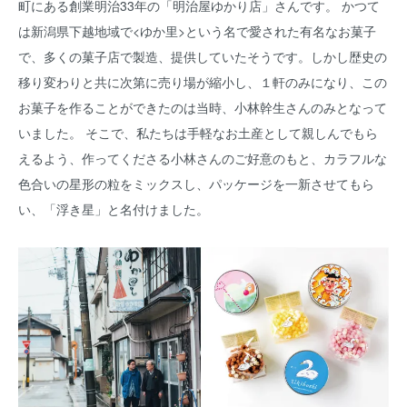
町にある創業明治33年の「明治屋ゆかり店」さんです。 かつて
は新潟県下越地域で<ゆか里>という名で愛された有名なお菓子
で、多くの菓子店で製造、提供していたそうです。しかし歴史の
移り変わりと共に次第に売り場が縮小し、１軒のみになり、この
お菓子を作ることができたのは当時、小林幹生さんのみとなって
いました。 そこで、私たちは手軽なお土産として親しんでもら
えるよう、作ってくださる小林さんのご好意のもと、カラフルな
色合いの星形の粒をミックスし、パッケージを一新させてもら
い、「浮き星」と名付けました。