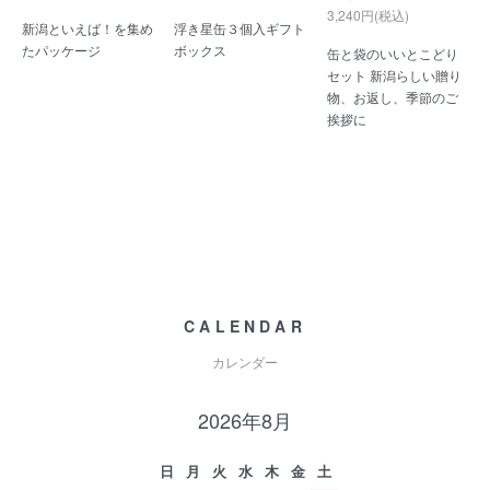
3,240円(税込)
新潟といえば！を集め
浮き星缶３個入ギフト
たパッケージ
ボックス
缶と袋のいいとこどり
セット 新潟らしい贈り
物、お返し、季節のご
挨拶に
CALENDAR
カレンダー
2026年8月
日
月
火
水
木
金
土