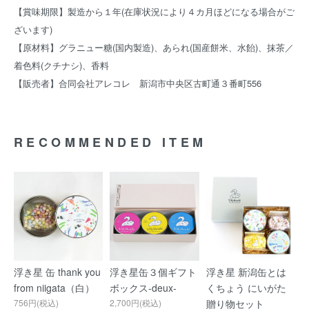
【賞味期限】製造から１年(在庫状況により４カ月ほどになる場合がご
ざいます)
【原材料】グラニュー糖(国内製造)、あられ(国産餅米、水飴)、抹茶／
着色料(クチナシ)、香料
【販売者】合同会社アレコレ 新潟市中央区古町通３番町556
RECOMMENDED ITEM
浮き星 缶 thank you
浮き星缶３個ギフト
浮き星 新潟缶とは
from niigata（白）
ボックス-deux-
くちょう にいがた
756円(税込)
2,700円(税込)
贈り物セット