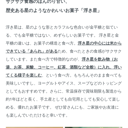
サクサク食感のほんのり甘い、
歴史ある星のようなかわいいお菓子「浮き星」
浮き星は、星のような形とカラフルな色合いが金平糖と似てい
る、でも金平糖ではない、めずらしいお菓子です。 浮き星と金
平糖の違いは、お菓子の構造と食べ方。
浮き星の中心には米から
できている「あられ」がある
ため、食べたときの食感がサクサク
しています。また食べ方で特徴的なのが、
浮き星を飲み物（お
湯、お茶、炭酸、コーヒー、紅茶、酒類など全般）に入れ、浮い
てくる様子を楽しむ
、という食べ方。もちろんそのまま食べても
美味しいですし、ヨーグルトやアイス、スープなどのトッピング
としてもおすすめです。さらに、常温保存で賞味期限も製造から
約1年ほどと長く、手土産としても自宅用としても安心して楽し
める、優れたお菓子です。 ぜひ皆さんにも、ご家族やお友達に
も楽しんでいただけると幸いです。