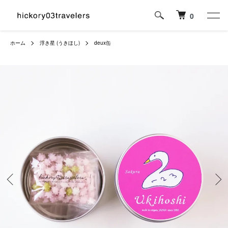
0
ホーム
浮き星 (うきほし)
deux缶