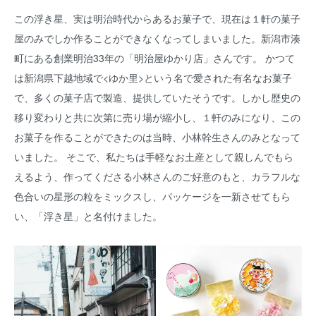
この浮き星、実は明治時代からあるお菓子で、現在は１軒の菓子
屋のみでしか作ることができなくなってしまいました。新潟市湊
町にある創業明治33年の「明治屋ゆかり店」さんです。 かつて
は新潟県下越地域で<ゆか里>という名で愛された有名なお菓子
で、多くの菓子店で製造、提供していたそうです。しかし歴史の
移り変わりと共に次第に売り場が縮小し、１軒のみになり、この
お菓子を作ることができたのは当時、小林幹生さんのみとなって
いました。 そこで、私たちは手軽なお土産として親しんでもら
えるよう、作ってくださる小林さんのご好意のもと、カラフルな
色合いの星形の粒をミックスし、パッケージを一新させてもら
い、「浮き星」と名付けました。