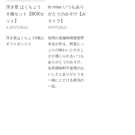
浮き星 はくちょう
to miso いつもあり
６種セット【BOXセ
がとうのみそ汁【み
ット】
そトラ】
4,320円(税込)
454円(税込)
浮き星はくちょう6個入
長岡の老舗味噌屋星野
ギフトボックス
本店が作る、野菜たっ
ぷりの味わいとやさし
さが感じられるいつも
ありがとうのみそ汁。
化学調味料不使用のお
いしさとありがとうを
一緒にとどける新潟の
一品。