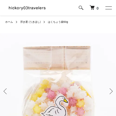
0
ホーム
浮き星 (うきほし)
はくちょう袋50g