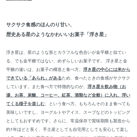
サクサク食感のほんのり甘い、
歴史ある星のようなかわいいお菓子「浮き星」
浮き星は、星のような形とカラフルな色合いが金平糖と似てい
る、でも金平糖ではない、めずらしいお菓子です。 浮き星と金
平糖の違いは、お菓子の構造と食べ方。
浮き星の中心には米から
できている「あられ」がある
ため、食べたときの食感がサクサク
しています。また食べ方で特徴的なのが、
浮き星を飲み物（お
湯、お茶、炭酸、コーヒー、紅茶、酒類など全般）に入れ、浮い
てくる様子を楽しむ
、という食べ方。もちろんそのまま食べても
美味しいですし、ヨーグルトやアイス、スープなどのトッピング
としてもおすすめです。さらに、常温保存で賞味期限も製造から
約1年ほどと長く、手土産としても自宅用としても安心して楽し