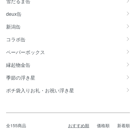
雪だるま缶
deux缶
新潟缶
コラボ缶
ペーパーボックス
縁起物金缶
季節の浮き星
ポチ袋入りお礼・お祝い浮き星
全155商品
おすすめ順
価格順
新着順