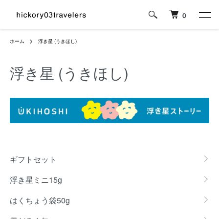
0
ホーム
浮き星 (うきほし)
浮き星 (うきほし)
カテゴリー一覧
ギフトセット
浮き星ミニ15g
はくちょう袋50g