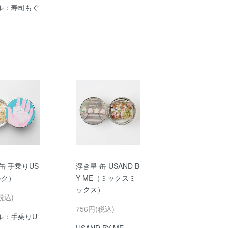
ル：寿司もぐ
缶 手乗りUS
浮き星 缶 USAND B
ルク）
Y ME（ミックスミ
ックス）
税込)
756円(税込)
ル：手乗りU
USAND BY ME