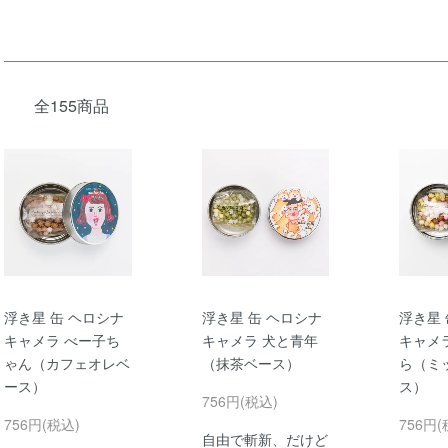
全155商品
浮き星 缶 ヘロシナ
浮き星 缶 ヘロシナ
浮き星 
キャメラ べー子ち
キャメラ 犬と青年
キャメ
ゃん（カフェオレベ
（抹茶ベース）
ら（ミ
ース）
ス）
756円(税込)
756円(税込)
756円(
自由で斬新、だけど