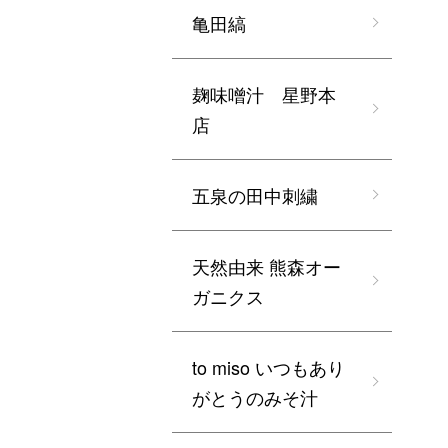
亀田縞
麹味噌汁 星野本
店
五泉の田中刺繍
天然由来 熊森オー
ガニクス
to miso いつもあり
がとうのみそ汁