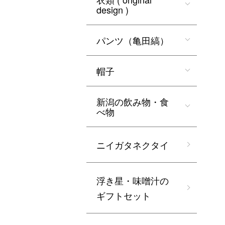
design )
パンツ（亀田縞）
帽子
新潟の飲み物・食
べ物
ニイガタネクタイ
浮き星・味噌汁の
ギフトセット