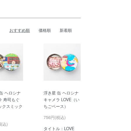
おすすめ順
価格順
新着順
缶 ヘロシナ
浮き星 缶 ヘロシナ
ラ 寿司もぐ
キャメラ LOVE（い
ックスミック
ちごベース）
756円(税込)
税込)
タイトル：LOVE