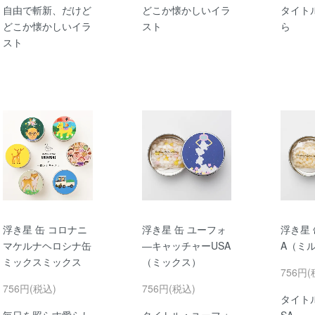
自由で斬新、だけど
どこか懐かしいイラ
タイト
どこか懐かしいイラ
スト
ら
スト
浮き星 缶 コロナニ
浮き星 缶 ユーフォ
浮き星 
マケルナヘロシナ缶
―キャッチャーUSA
A（ミ
ミックスミックス
（ミックス）
756円(
756円(税込)
756円(税込)
タイト
毎日を照らす愛らし
タイトル：ユーフォ
SA