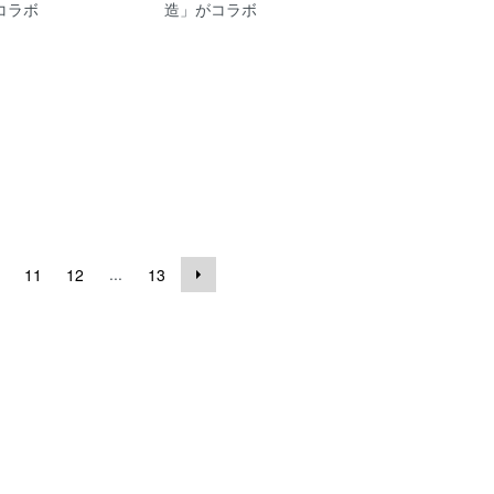
コラボ
造」がコラボ
...
11
12
13