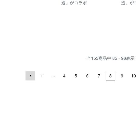
造」がコラボ
造」が
全
155
商品中
85 - 96
表示
...
1
4
5
6
7
8
9
10