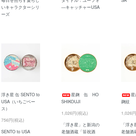
いキャラクターシリ
―キャッチャーUSA
ーズ
浮き星 缶 SENTO to
星麹 缶 HO
星
USA（いちごベー
SHIKOUJI
麹紋
ス）
1,026円(税込)
1,026
756円(税込)
「浮き星」と新潟の
「浮き
SENTO to USA
老舗酒蔵「笹祝酒
老舗酒