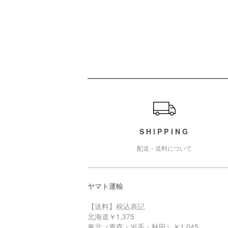
ショッピングガイド
SHIPPING
配送・送料について
ヤマト運輸
【送料】税込表記
北海道￥1,375
東北（青森・岩手・秋田）￥1,045