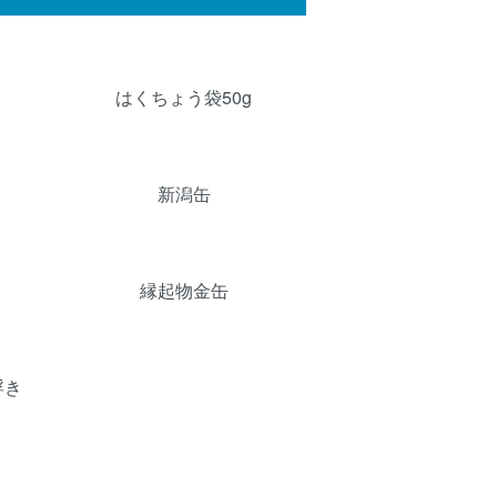
はくちょう袋50g
新潟缶
縁起物金缶
浮き