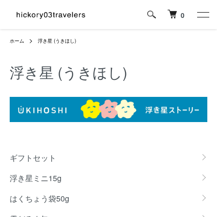
0
ホーム
浮き星 (うきほし)
浮き星 (うきほし)
カテゴリー一覧
ギフトセット
浮き星ミニ15g
はくちょう袋50g