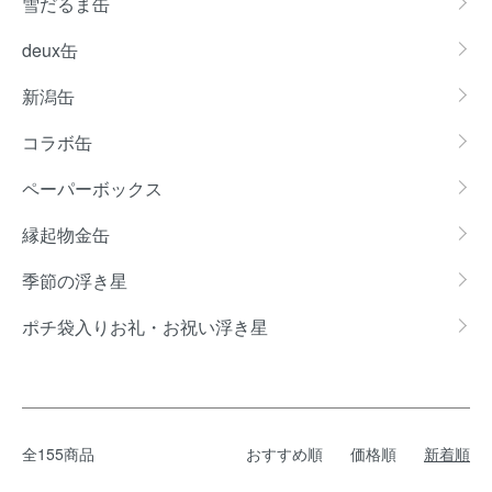
雪だるま缶
deux缶
新潟缶
コラボ缶
ペーパーボックス
縁起物金缶
季節の浮き星
ポチ袋入りお礼・お祝い浮き星
全155商品
おすすめ順
価格順
新着順