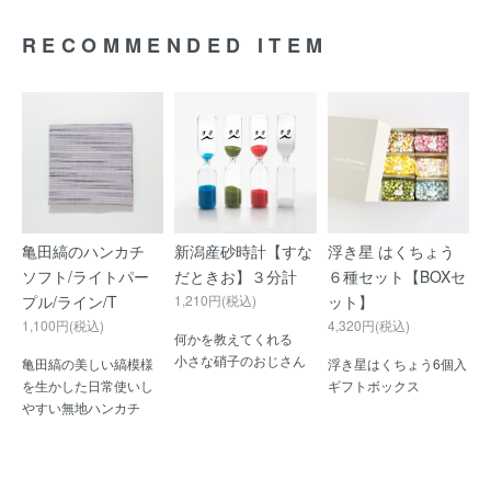
RECOMMENDED ITEM
亀田縞のハンカチ
新潟産砂時計【すな
浮き星 はくちょう
ソフト/ライトパー
だときお】３分計
６種セット【BOXセ
プル/ライン/T
1,210円(税込)
ット】
1,100円(税込)
4,320円(税込)
何かを教えてくれる
小さな硝子のおじさん
亀田縞の美しい縞模様
浮き星はくちょう6個入
を生かした日常使いし
ギフトボックス
やすい無地ハンカチ