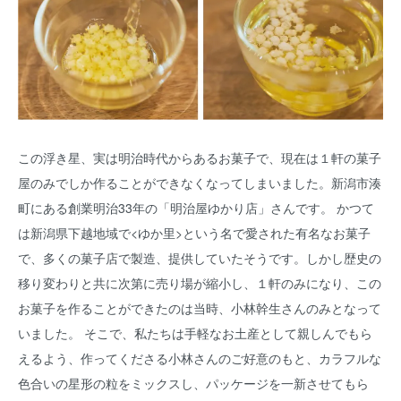
この浮き星、実は明治時代からあるお菓子で、現在は１軒の菓子
屋のみでしか作ることができなくなってしまいました。新潟市湊
町にある創業明治33年の「明治屋ゆかり店」さんです。 かつて
は新潟県下越地域で<ゆか里>という名で愛された有名なお菓子
で、多くの菓子店で製造、提供していたそうです。しかし歴史の
移り変わりと共に次第に売り場が縮小し、１軒のみになり、この
お菓子を作ることができたのは当時、小林幹生さんのみとなって
いました。 そこで、私たちは手軽なお土産として親しんでもら
えるよう、作ってくださる小林さんのご好意のもと、カラフルな
色合いの星形の粒をミックスし、パッケージを一新させてもら