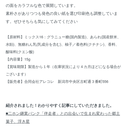
の面をカラフルな色で展開しています。
素朴さがありつつも発色の良い紙を選び印刷色も調整していま
す。ぜひそちらも気にしてみてください
【原材料】ミックス16：グラニュー糖(国内製造)、あられ(国産餅米、
水飴)、無糖れん乳(乳成分を含む)、柚子／着色料(クチナシ)、香料、
酸味料(クエン酸)
【内容量】15g
【賞味期限】製造から１年（在庫状況により４カ月ほどになる場合が
ございます）
【販売者】合同会社アレコレ 新潟市中央区古町通３番町556
紹介されました！わかりやすく記事にしていただきました。
■二ホン継業バンク「伴走者」との出会いで生まれ変わった郷土
菓子、浮き星