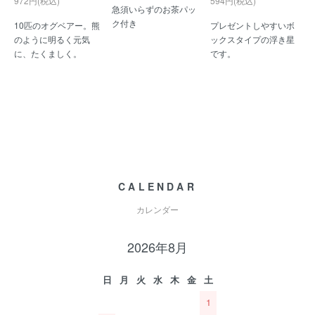
972円(税込)
594円(税込)
急須いらずのお茶パッ
ク付き
10匹のオグベアー。熊
プレゼントしやすいボ
のように明るく元気
ックスタイプの浮き星
に、たくましく。
です。
CALENDAR
カレンダー
2026年8月
日
月
火
水
木
金
土
1