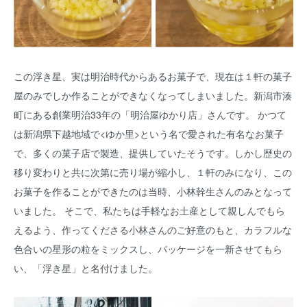
この浮き星、実は明治時代からあるお菓子で、現在は１軒の菓子
屋のみでしか作ることができなくなってしまいました。新潟市湊
町にある創業明治33年の「明治屋ゆかり店」さんです。 かつて
は新潟県下越地域で<ゆか里>という名で愛された有名なお菓子
で、多くの菓子店で製造、提供していたそうです。しかし歴史の
移り変わりと共に次第に売り場が縮小し、１軒のみになり、この
お菓子を作ることができたのは当時、小林幹生さんのみとなって
いました。 そこで、私たちは手軽なお土産として親しんでもら
えるよう、作ってくださる小林さんのご好意のもと、カラフルな
色合いの星形の粒をミックスし、パッケージを一新させてもら
い、「浮き星」と名付けました。