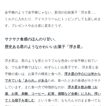
金平糖のようで金平糖じゃない、新潟の伝統菓子「浮き星」。
ミルクに入れたり、アイスクリームにトッピングしても楽しめま
す。プレゼントやお土産に是非どうぞ。
サクサク食感のほんのり甘い、
歴史ある星のようなかわいいお菓子「浮き星」
浮き星は、星のような形とカラフルな色合いが金平糖と似てい
る、でも金平糖ではない、めずらしいお菓子です。 浮き星と金
平糖の違いは、お菓子の構造と食べ方。
浮き星の中心には米から
できている「あられ」がある
ため、食べたときの食感がサクサク
しています。また食べ方で特徴的なのが、
浮き星を飲み物（お
湯、お茶、炭酸、コーヒー、紅茶、酒類など全般）に入れ、浮い
てくる様子を楽しむ
、という食べ方。もちろんそのまま食べても