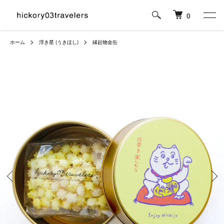
0
ホーム
浮き星 (うきほし)
縁起物金缶