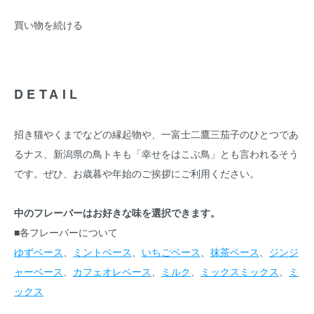
買い物を続ける
DETAIL
招き猫やくまでなどの縁起物や、一富士二鷹三茄子のひとつであ
るナス、新潟県の鳥トキも「幸せをはこぶ鳥」とも言われるそう
です。ぜひ、お歳暮や年始のご挨拶にご利用ください。
中のフレーバーはお好きな味を選択できます。
■各フレーバーについて
ゆずベース
、
ミントベース
、
いちごベース
、
抹茶ベース
、
ジンジ
ャーベース
、
カフェオレベース
、
ミルク
、
ミックスミックス
、
ミ
ックス