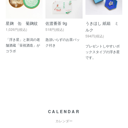
星麹 缶 菊麹紋
佐渡番茶 9g
うきほし 紙箱 ミ
1,026円(税込)
518円(税込)
ルク
594円(税込)
「浮き星」と新潟の老
急須いらずのお茶パッ
舗酒蔵「笹祝酒造」が
ク付き
プレゼントしやすいボ
コラボ
ックスタイプの浮き星
です。
CALENDAR
カレンダー