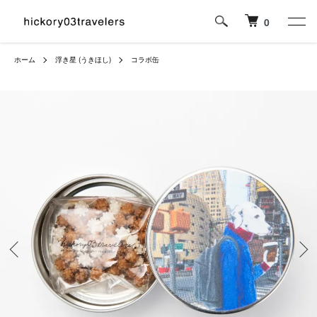
0
ホーム
浮き星 (うきほし)
コラボ缶