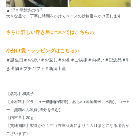
▲ 浮き星製造の様子
大きな釜で、丁寧に時間をかけてベースの砂糖蜜をかけ回します
さらに詳しい浮き星についてはこちら>>
小分け袋・ラッピングはこちら>>
＃誕生日＃お祝い＃お返し＃お礼＃ご挨拶＃内祝い＃記念品＃引
き出物＃プチギフト＃新潟土産
【名称】和菓子
【原材料】グラニュー糖(国内製造)、あられ(国産餅米、水飴)、コーヒ
ー、無糖れん乳(乳成分を含む)
【内容量】20ｇ
【賞味期限】製造から１年（在庫状況により４カ月ほどになる場合が
ございます）