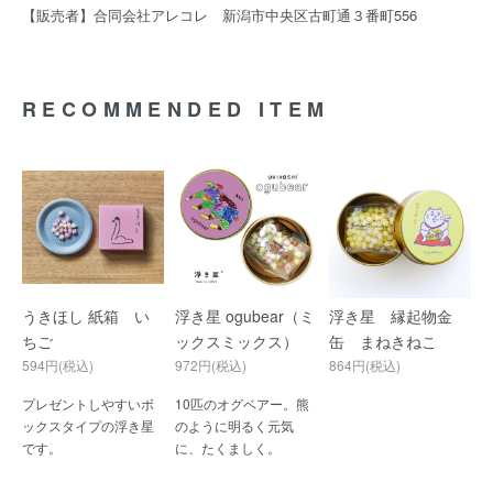
【販売者】合同会社アレコレ 新潟市中央区古町通３番町556
RECOMMENDED ITEM
うきほし 紙箱 い
浮き星 ogubear（ミ
浮き星 縁起物金
ちご
ックスミックス）
缶 まねきねこ
594円(税込)
972円(税込)
864円(税込)
プレゼントしやすいボ
10匹のオグベアー。熊
ックスタイプの浮き星
のように明るく元気
です。
に、たくましく。