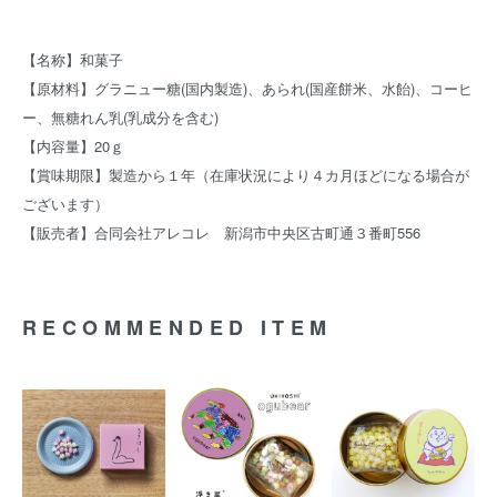
【名称】和菓子
【原材料】グラニュー糖(国内製造)、あられ(国産餅米、水飴)、コーヒ
ー、無糖れん乳(乳成分を含む)
【内容量】20ｇ
【賞味期限】製造から１年（在庫状況により４カ月ほどになる場合が
ございます）
【販売者】合同会社アレコレ 新潟市中央区古町通３番町556
RECOMMENDED ITEM