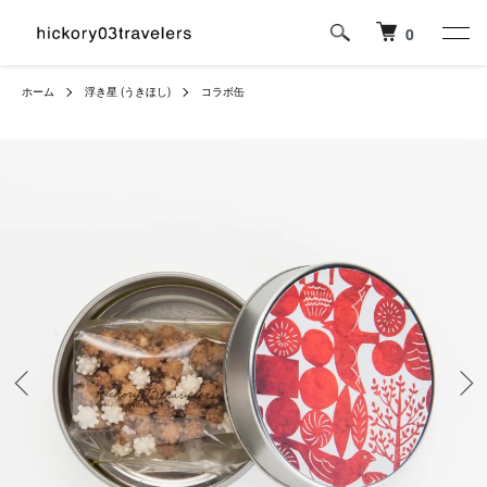
0
ホーム
浮き星 (うきほし)
コラボ缶