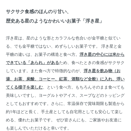
サクサク食感のほんのり甘い、
歴史ある星のようなかわいいお菓子「浮き星」
浮き星は、星のような形とカラフルな色合いが金平糖と似てい
る、でも金平糖ではない、めずらしいお菓子です。 浮き星と金
平糖の違いは、お菓子の構造と食べ方。
浮き星の中心には米から
できている「あられ」がある
ため、食べたときの食感がサクサク
しています。また食べ方で特徴的なのが、
浮き星を飲み物（お
湯、お茶、炭酸、コーヒー、紅茶、酒類など全般）に入れ、浮い
てくる様子を楽しむ
、という食べ方。もちろんそのまま食べても
美味しいですし、ヨーグルトやアイス、スープなどのトッピング
としてもおすすめです。さらに、常温保存で賞味期限も製造から
約1年ほどと長く、手土産としても自宅用としても安心して楽し
める、優れたお菓子です。 ぜひ皆さんにも、ご家族やお友達に
も楽しんでいただけると幸いです。