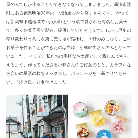
屋のみでしか作ることができなくなってしまいました。新潟市湊
町にある創業明治33年の「明治屋ゆかり店」さんです。 かつて
は新潟県下越地域で<ゆか里>という名で愛された有名なお菓子
で、多くの菓子店で製造、提供していたそうです。しかし歴史の
移り変わりと共に次第に売り場が縮小し、１軒のみになり、この
お菓子を作ることができたのは当時、小林幹生さんのみとなって
いました。 そこで、私たちは手軽なお土産として親しんでもら
えるよう、作ってくださる小林さんのご好意のもと、カラフルな
色合いの星形の粒をミックスし、パッケージを一新させてもら
い、「浮き星」と名付けました。