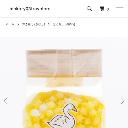
0
ホーム
浮き星 (うきほし)
はくちょう袋50g