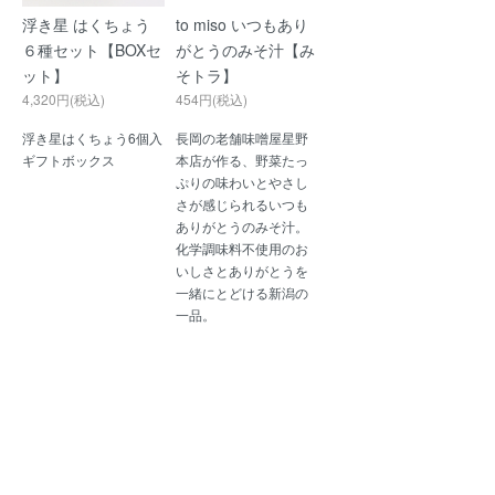
浮き星 はくちょう
to miso いつもあり
６種セット【BOXセ
がとうのみそ汁【み
ット】
そトラ】
4,320円(税込)
454円(税込)
浮き星はくちょう6個入
長岡の老舗味噌屋星野
ギフトボックス
本店が作る、野菜たっ
ぷりの味わいとやさし
さが感じられるいつも
ありがとうのみそ汁。
化学調味料不使用のお
いしさとありがとうを
一緒にとどける新潟の
一品。