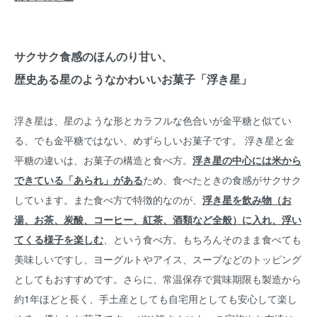
サクサク食感のほんのり甘い、
歴史ある星のようなかわいいお菓子「浮き星」
浮き星は、星のような形とカラフルな色合いが金平糖と似てい
る、でも金平糖ではない、めずらしいお菓子です。 浮き星と金
平糖の違いは、お菓子の構造と食べ方。
浮き星の中心には米から
できている「あられ」がある
ため、食べたときの食感がサクサク
しています。また食べ方で特徴的なのが、
浮き星を飲み物（お
湯、お茶、炭酸、コーヒー、紅茶、酒類など全般）に入れ、浮い
てくる様子を楽しむ
、という食べ方。もちろんそのまま食べても
美味しいですし、ヨーグルトやアイス、スープなどのトッピング
としてもおすすめです。さらに、常温保存で賞味期限も製造から
約1年ほどと長く、手土産としても自宅用としても安心して楽し