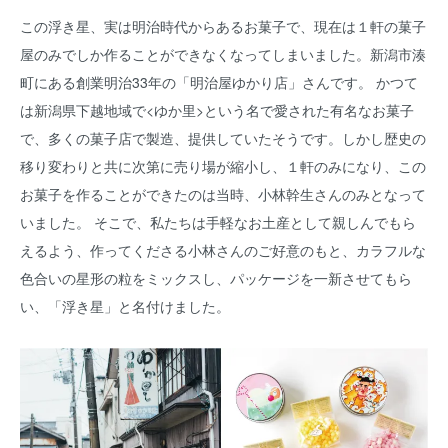
この浮き星、実は明治時代からあるお菓子で、現在は１軒の菓子
屋のみでしか作ることができなくなってしまいました。新潟市湊
町にある創業明治33年の「明治屋ゆかり店」さんです。 かつて
は新潟県下越地域で<ゆか里>という名で愛された有名なお菓子
で、多くの菓子店で製造、提供していたそうです。しかし歴史の
移り変わりと共に次第に売り場が縮小し、１軒のみになり、この
お菓子を作ることができたのは当時、小林幹生さんのみとなって
いました。 そこで、私たちは手軽なお土産として親しんでもら
えるよう、作ってくださる小林さんのご好意のもと、カラフルな
色合いの星形の粒をミックスし、パッケージを一新させてもら
い、「浮き星」と名付けました。