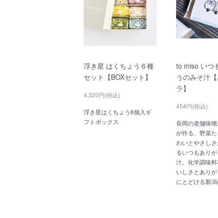
浮き星 はくちょう６種
to miso 
セット【BOXセット】
うのみそ汁【
ラ】
4,320円(税込)
454円(税込)
浮き星はくちょう6個入ギ
フトボックス
長岡の老舗味噌
が作る、野菜た
わいとやさしさ
るいつもありが
汁。化学調味料
いしさとありが
にとどける新潟