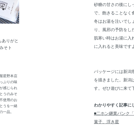
砂糖の甘さの後にし
で、飽きることなく
冬はお湯を注いでし
り、風邪の予防をし
肌寒い時はお湯に入
いつもありがと
に入れると美味です
みそト
パッケージには新潟
屋星野本店
を描きました。新潟
っぷりの味
が感じられ
す。ぜひ遊びに来て
とうのみそ
不使用のお
わかりやすく記事に
とうを一緒
の一品。
■二ホン継業バンク
菓子、浮き星