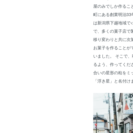
屋のみでしか作るこ
町にある創業明治33
は新潟県下越地域で
で、多くの菓子店で
移り変わりと共に次
お菓子を作ることが
いました。 そこで
るよう、作ってくだ
合いの星形の粒をミ
「浮き星」と名付け