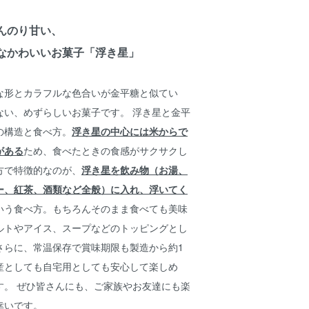
んのり甘い、
なかわいいお菓子「浮き星」
な形とカラフルな色合いが金平糖と似てい
ない、めずらしいお菓子です。 浮き星と金平
の構造と食べ方。
浮き星の中心には米からで
がある
ため、食べたときの食感がサクサクし
方で特徴的なのが、
浮き星を飲み物（お湯、
ー、紅茶、酒類など全般）に入れ、浮いてく
いう食べ方。もちろんそのまま食べても美味
ルトやアイス、スープなどのトッピングとし
さらに、常温保存で賞味期限も製造から約1
産としても自宅用としても安心して楽しめ
す。 ぜひ皆さんにも、ご家族やお友達にも楽
幸いです。