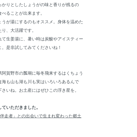
っかりとしたしょうがの味と香りが残るの
食べることが出来ます。
ょうが湯にするのもオススメ。身体を温めた
たり、大活躍です。
れて生姜湯に、暑い時は炭酸やアイスティー
よ。是非試してみてくださいね！
県阿賀野市の瓢瑚に毎冬飛来するはくちょう
は海も山も湖も川も実はいろいろあるんで
下さいね。お土産にはぜひこの浮き星を。
していただきました。
「伴走者」との出会いで生まれ変わった郷土