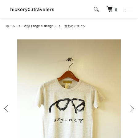
0
ホーム
衣類 ( original design )
過去のデザイン