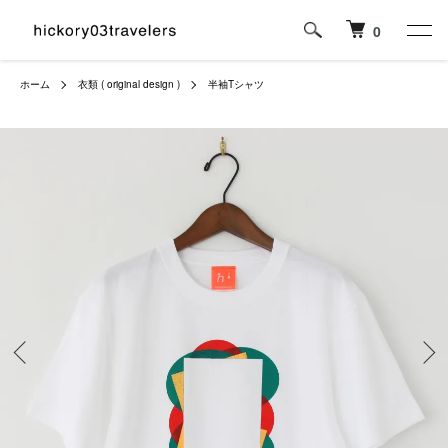
0
ホーム
衣類 ( original design )
半袖Tシャツ