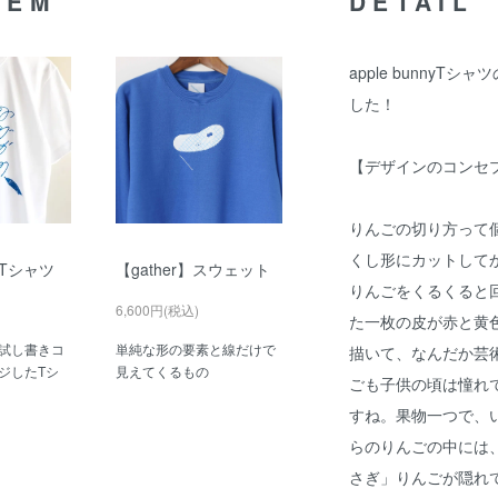
TEM
DETAIL
apple bunny
した！
【デザインのコンセ
りんごの切り方って
くし形にカットして
Tシャツ
【gather】スウェット
りんごをくるくると
6,600円(税込)
た一枚の皮が赤と黄
試し書きコ
単純な形の要素と線だけで
描いて、なんだか芸
ジしたTシ
見えてくるもの
ごも子供の頃は憧れ
すね。果物一つで、
らのりんごの中には
さぎ」りんごが隠れ