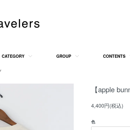
CATEGORY
GROUP
CONTENTS
ツ
【apple b
4,400円(税込)
色