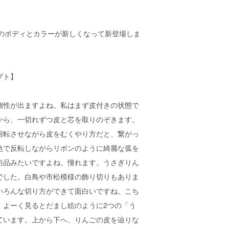
Tシャツのボディとカラーが新しくなって新登場しま
プト】
個性が出ますよね。私はまず皮付きの状態で
から、一切れずつ皮と芯を取りのぞきます。
回転させながら皮をむくやり方だと、繋がっ
色で反転しながらリボンのように綺麗な弧を
術品みたいですよね。憧れます。うさぎりん
でした。白鳥や市松模様の飾り切りもありま
いろんな切り方ができて面白いですね。こち
、よーく見るとだまし絵のように2つの「う
ています。上から下へ、りんごの皮を辿りな