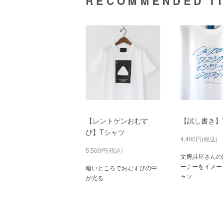
RECOMMENDED I
【レントゲンおむす
【試し書き】
び】Tシャツ
4,400円(税込)
5,500円(税込)
文房具屋さんの
ーナーをイメー
暗いところでおむすびの中
ャツ
が光る