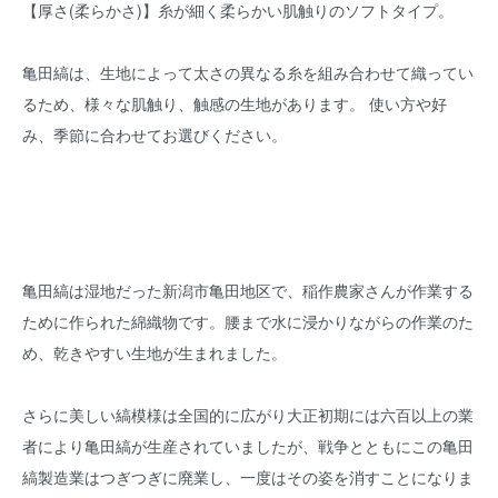
【厚さ(柔らかさ)】糸が細く柔らかい肌触りのソフトタイプ。
亀田縞は、生地によって太さの異なる糸を組み合わせて織ってい
るため、様々な肌触り、触感の生地があります。 使い方や好
み、季節に合わせてお選びください。
亀田縞は湿地だった新潟市亀田地区で、稲作農家さんが作業する
ために作られた綿織物です。腰まで水に浸かりながらの作業のた
め、乾きやすい生地が生まれました。
さらに美しい縞模様は全国的に広がり大正初期には六百以上の業
者により亀田縞が生産されていましたが、戦争とともにこの亀田
縞製造業はつぎつぎに廃業し、一度はその姿を消すことになりま