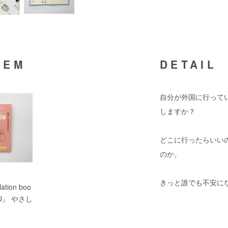
TEM
DETAIL
自分が外国に行って
しますか？
どこに行ったらいい
のか。
きっと誰でも不安に
lation boo
OU』 やさし