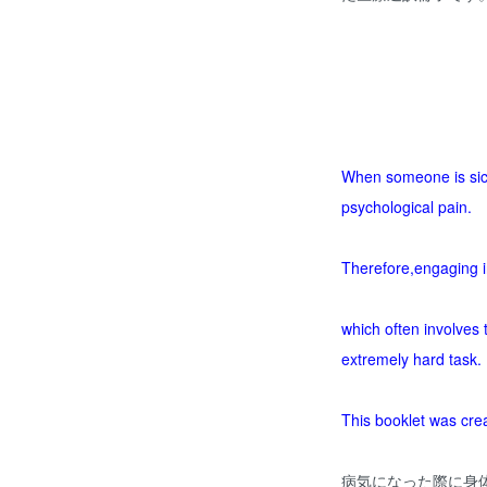
When someone is sic
psychological pain.
Therefore,engaging 
which often involves 
extremely hard task.
This booklet was crea
病気になった際に身