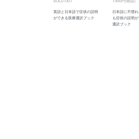
SOLD OUT
1,650円(税込)
英語と日本語で症状の説明
日本語に不慣れ
ができる医療通訳ブック
も症状の説明が
通訳ブック