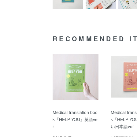
RECOMMENDED I
Medical translation boo
Medical trans
k『HELP YOU』英語ve
k『HELP Y
r
い日本語ver