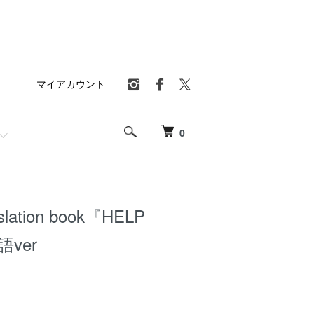
マイアカウント
0
nslation book『HELP
語ver