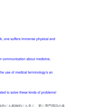
k, one suffers immense physical and
in communication about medicine,
the use of medical terminology's an
ted to solve these kinds of problems!
体的にも精神的にも辛く、更に専門用語の多