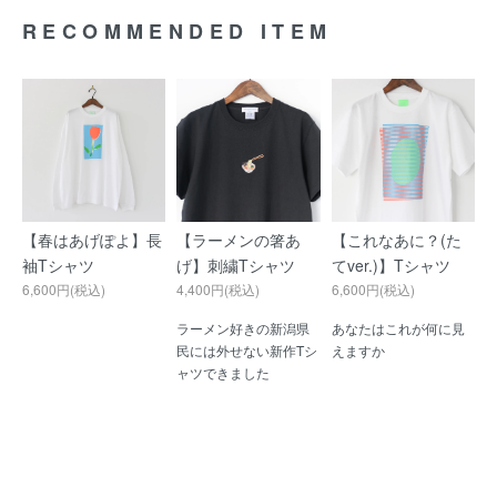
RECOMMENDED ITEM
【春はあげぽよ】長
【ラーメンの箸あ
【これなあに？(た
袖Tシャツ
げ】刺繍Tシャツ
てver.)】Tシャツ
6,600円(税込)
4,400円(税込)
6,600円(税込)
ラーメン好きの新潟県
あなたはこれが何に見
民には外せない新作Tシ
えますか
ャツできました