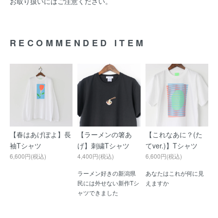
お取り扱いにはご注意ください。
RECOMMENDED ITEM
【春はあげぽよ】長
【ラーメンの箸あ
【これなあに？(た
袖Tシャツ
げ】刺繍Tシャツ
てver.)】Tシャツ
6,600円(税込)
4,400円(税込)
6,600円(税込)
ラーメン好きの新潟県
あなたはこれが何に見
民には外せない新作Tシ
えますか
ャツできました