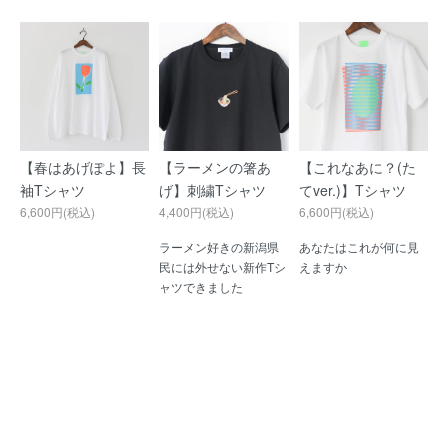
【春はあげぽよ】長
【ラーメンの箸あ
【これなあに？(た
袖Tシャツ
げ】刺繍Tシャツ
てver.)】Tシャツ
6,600円(税込)
4,400円(税込)
6,600円(税込)
ラーメン好きの新潟県
あなたはこれが何に見
民には外せない新作Tシ
えますか
ャツできました