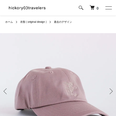
0
ホーム
衣類 ( original design )
過去のデザイン