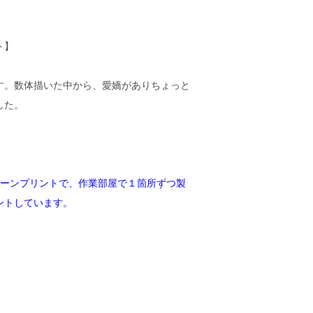
ト】
す。数体描いた中から、愛嬌がありちょっと
した。
リーンプリントで、作業部屋で１箇所ずつ製
ントしています。