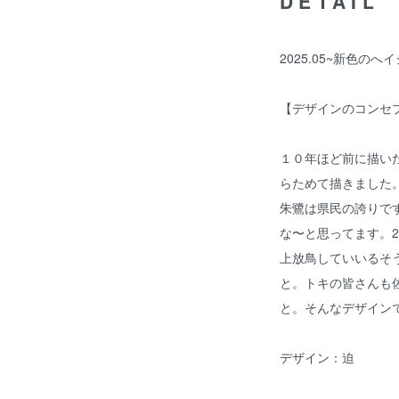
DETAIL
2025.05~新色の
【デザインのコンセ
１０年ほど前に描い
らためて描きました
朱鷺は県民の誇りで
な〜と思ってます。2
上放鳥していいるそ
と。トキの皆さんも
と。そんなデザイン
デザイン：迫