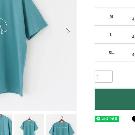
M
4
L
4
XL
4