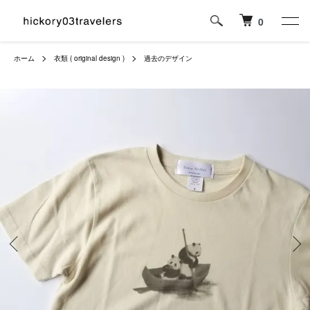
0
ホーム
衣類 ( original design )
過去のデザイン