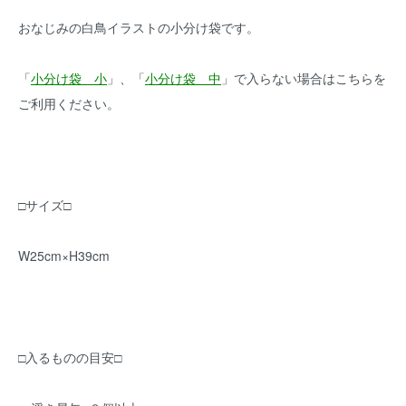
おなじみの白鳥イラストの小分け袋です。
「
小分け袋 小
」、「
小分け袋 中
」で入らない場合はこちらを
ご利用ください。
□サイズ□
W25cm×H39cm
□入るものの目安□