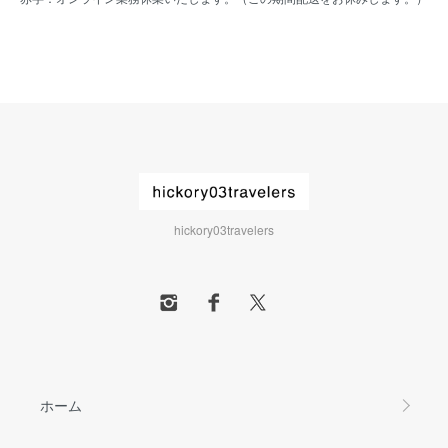
hickory03travelers
ホーム