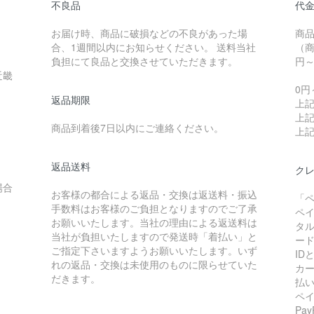
不良品
代
お届け時、商品に破損などの不良があった場
商
合、1週間以内にお知らせください。 送料当社
（商
負担にて良品と交換させていただきます。
円
近畿
0円
返品期限
上記
上記
商品到着後7日以内にご連絡ください。
上記
返品送料
クレ
場合
お客様の都合による返品・交換は返送料・振込
「
手数料はお客様のご負担となりますのでご了承
ペ
お願いいたします。当社の理由による返送料は
タ
当社が負担いたしますので発送時「着払い」と
ー
ご指定下さいますようお願いいたします。いず
I
れの返品・交換は未使用のものに限らせていた
カ
だきます。
払
ペ
Pa