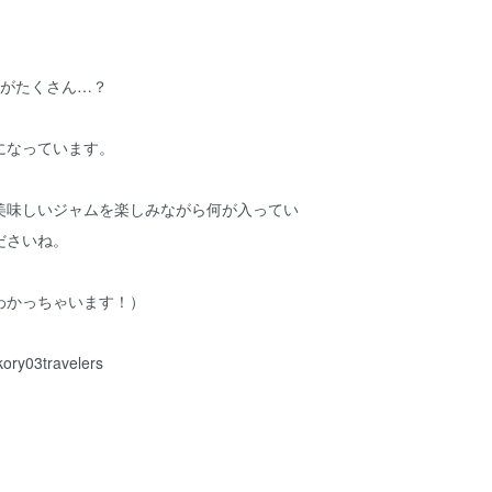
●がたくさん…？
になっています。
美味しいジャムを楽しみながら何が入ってい
ださいね。
わかっちゃいます！）
03travelers