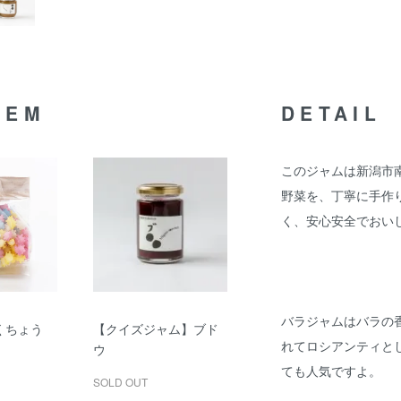
TEM
DETAIL
このジャムは新潟市
野菜を、丁寧に手作
く、安心安全でおい
バラジャムはバラの
くちょう
【クイズジャム】ブド
れてロシアンティと
ウ
ても人気ですよ。
SOLD OUT