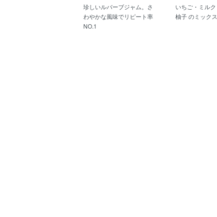
珍しいルバーブジャム。さ
いちご・ミルク
わやかな風味でリピート率
柚子 のミック
NO.1