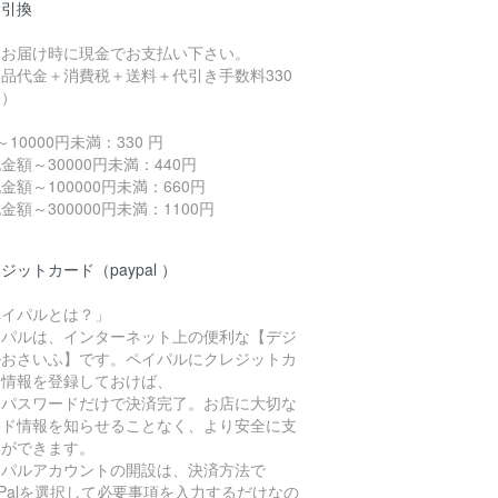
金引換
品お届け時に現金でお支払い下さい。
品代金＋消費税＋送料＋代引き手数料330
～）
～10000円未満：330 円
金額～30000円未満：440円
金額～100000円未満：660円
金額～300000円未満：1100円
ジットカード（paypal ）
ペイパルとは？」
イパルは、インターネット上の便利な【デジ
ルおさいふ】です。ペイパルにクレジットカ
ド情報を登録しておけば、
Dとパスワードだけで決済完了。お店に大切な
ード情報を知らせることなく、より安全に支
いができます。
イパルアカウントの開設は、決済方法で
yPalを選択して必要事項を入力するだけなの