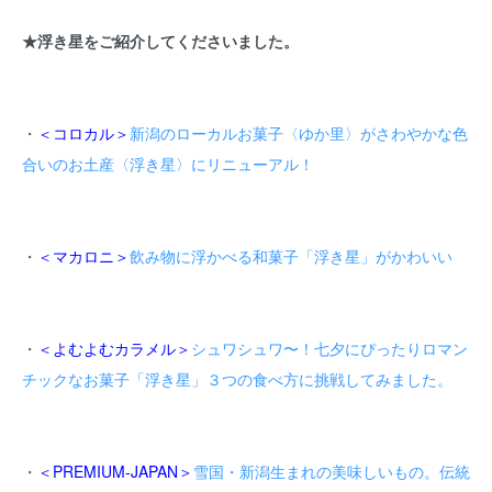
★浮き星をご紹介してくださいました。
・
＜コロカル＞
新潟のローカルお菓子〈ゆか里〉がさわやかな色
合いのお土産〈浮き星〉にリニューアル！
・
＜マカロニ＞
飲み物に浮かべる和菓子「浮き星」がかわいい
・
＜よむよむカラメル＞
シュワシュワ〜！七夕にぴったりロマン
チックなお菓子「浮き星」３つの食べ方に挑戦してみました。
・
＜PREMIUM-JAPAN＞
雪国・新潟生まれの美味しいもの。伝統