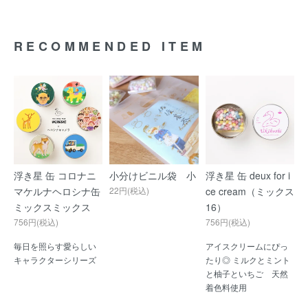
RECOMMENDED ITEM
浮き星 缶 コロナニ
小分けビニル袋 小
浮き星 缶 deux for i
マケルナヘロシナ缶
22円(税込)
ce cream（ミックス
ミックスミックス
16）
756円(税込)
756円(税込)
毎日を照らす愛らしい
アイスクリームにぴっ
キャラクターシリーズ
たり◎ ミルクとミント
と柚子といちご 天然
着色料使用