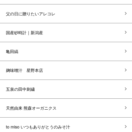
父の日に贈りたいアレコレ
国産砂時計｜新潟産
亀田縞
麹味噌汁 星野本店
五泉の田中刺繍
天然由来 熊森オーガニクス
to miso いつもありがとうのみそ汁