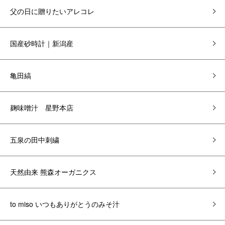
父の日に贈りたいアレコレ
国産砂時計｜新潟産
亀田縞
麹味噌汁 星野本店
五泉の田中刺繍
天然由来 熊森オーガニクス
to miso いつもありがとうのみそ汁