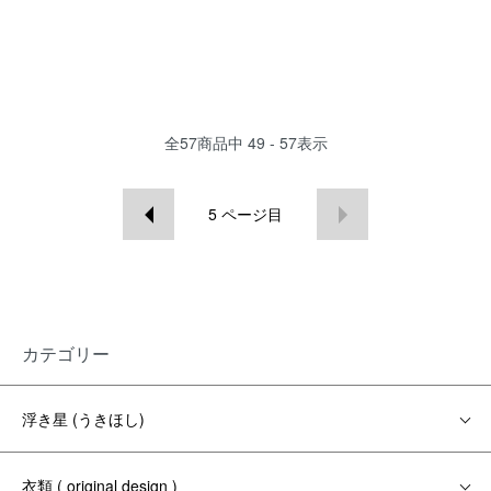
全
57
商品中
49 - 57
表示
5
ページ目
カテゴリー
浮き星 (うきほし)
衣類 ( original design )