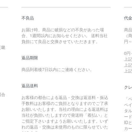
不良品
代
お届け時、商品に破損などの不良があった場
商
合、1週間以内にお知らせください。 送料当社
（商
負担にて良品と交換させていただきます。
円
近畿
0円
返品期限
上記
上記
商品到着後7日以内にご連絡ください。
上記
返品送料
クレ
場合
お客様の都合による返品・交換は返送料・振込
「
手数料はお客様のご負担となりますのでご了承
ペ
お願いいたします。当社の理由による返送料は
タ
当社が負担いたしますので発送時「着払い」と
ー
ご指定下さいますようお願いいたします。いず
I
れの返品・交換は未使用のものに限らせていた
カ