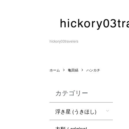
hickory03travelers
ホーム
亀田縞
ハンカチ
カテゴリー
浮き星 (うきほし)
衣類 ( original