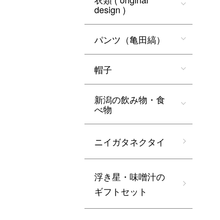
design )
パンツ（亀田縞）
帽子
新潟の飲み物・食
べ物
ニイガタネクタイ
浮き星・味噌汁の
ギフトセット