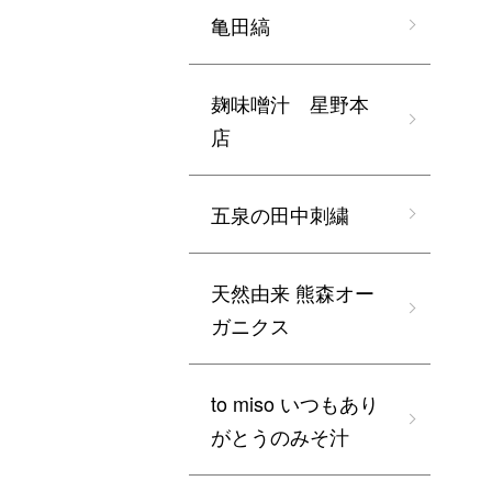
亀田縞
麹味噌汁 星野本
店
五泉の田中刺繍
天然由来 熊森オー
ガニクス
to miso いつもあり
がとうのみそ汁