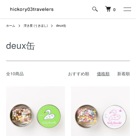
0
ホーム
浮き星 (うきほし)
deux缶
deux缶
全10商品
おすすめ順
価格順
新着順