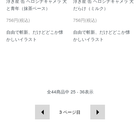
浮き星 缶 ヘロシナキャメラ 犬
浮き星 缶 ヘロシナキャメラ 犬
と青年（抹茶ベース）
だらけ（ミルク）
756円(税込)
756円(税込)
自由で斬新、だけどどこか懐
自由で斬新、だけどどこか懐
かしいイラスト
かしいイラスト
全
44
商品中
25 - 36
表示
3
ページ目