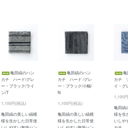
亀田縞のハン
亀田縞のハン
亀
カチ ハード/グレ
カチ ハード /グレ
カチ 
ー・ブラック/ライ
ー・ブラック/小幅/
イ・グレ
ン/T
N
1,100
1,100円(税込)
1,100円(税込)
亀田縞
亀田縞の美しい縞模
亀田縞の美しい縞模
様を生
様を生かした日常使
様を生かした日常使
いしや
いしやすい無地ハン
いしやすい無地ハン
カチ