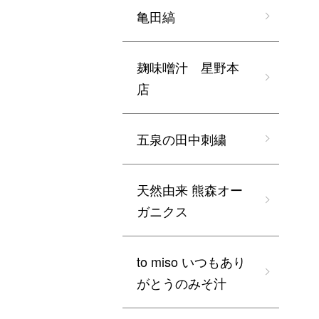
亀田縞
麹味噌汁 星野本
店
五泉の田中刺繍
天然由来 熊森オー
ガニクス
to miso いつもあり
がとうのみそ汁