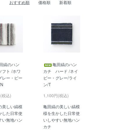
おすすめ順
価格順
新着順
田縞のハン
亀田縞のハン
フト /ホワ
カチ ハード /ネイ
グレー・ピー
ビー・グレー/ライ
/N
ン/T
円(税込)
1,100円(税込)
の美しい縞模
亀田縞の美しい縞模
かした日常使
様を生かした日常使
すい無地ハン
いしやすい無地ハン
カチ