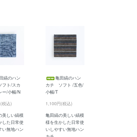
田縞のハン
亀田縞のハン
ソフト/スカ
カチ ソフト /五色/
ー/小幅/N
小幅/T
円(税込)
1,100円(税込)
の美しい縞模
亀田縞の美しい縞模
かした日常使
様を生かした日常使
すい無地ハン
いしやすい無地ハン
カチ