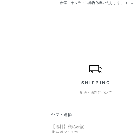
赤字：オンライン業務休業いたします。（こ
ショッピングガイド
SHIPPING
配送・送料について
ヤマト運輸
【送料】税込表記
北海道￥1,375