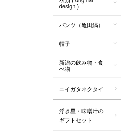
design )
パンツ（亀田縞）
帽子
新潟の飲み物・食
べ物
ニイガタネクタイ
浮き星・味噌汁の
ギフトセット