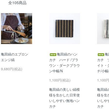
全105商品
亀田縞のエプロン
亀田縞のハン
亀
エンジ縞
カチ ハード /ブラ
カチ ソ
ウン・ダークブラウ
イト・
9,680円(税込)
ン中幅/N
チ/小幅
1,100円(税込)
1,100
亀田縞の美しい縞模
亀田縞
様を生かした日常使
様を生
いしやすい無地ハン
いしや
カチ
カチ