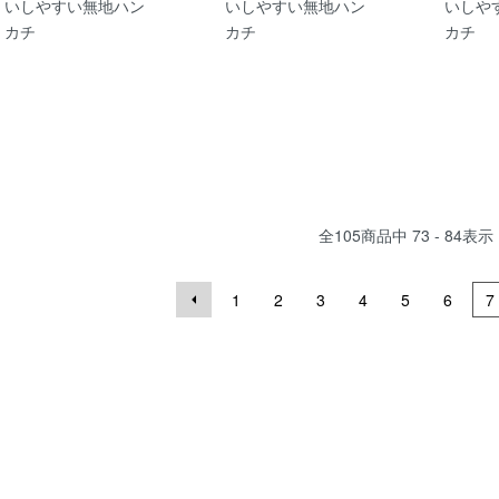
いしやすい無地ハン
いしやすい無地ハン
いしや
カチ
カチ
カチ
全
105
商品中
73 - 84
表示
1
2
3
4
5
6
7