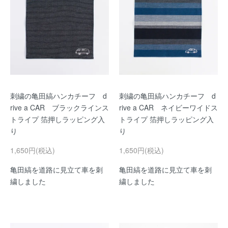
刺繍の亀田縞ハンカチーフ d
刺繍の亀田縞ハンカチーフ d
rive a CAR ブラックラインス
rive a CAR ネイビーワイドス
トライプ 箔押しラッピング入
トライプ 箔押しラッピング入
り
り
1,650円(税込)
1,650円(税込)
亀田縞を道路に見立て車を刺
亀田縞を道路に見立て車を刺
繍しました
繍しました