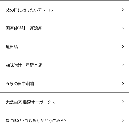
父の日に贈りたいアレコレ
国産砂時計｜新潟産
亀田縞
麹味噌汁 星野本店
五泉の田中刺繍
天然由来 熊森オーガニクス
to miso いつもありがとうのみそ汁