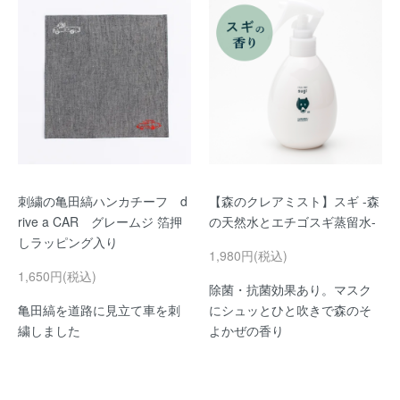
刺繍の亀田縞ハンカチーフ d
【森のクレアミスト】スギ -森
rive a CAR グレームジ 箔押
の天然水とエチゴスギ蒸留水-
しラッピング入り
1,980円(税込)
1,650円(税込)
除菌・抗菌効果あり。マスク
亀田縞を道路に見立て車を刺
にシュッとひと吹きで森のそ
繍しました
よかぜの香り