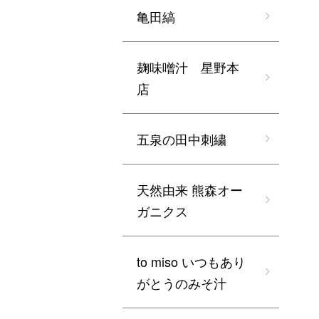
亀田縞
麹味噌汁 星野本
店
五泉の田中刺繍
天然由来 熊森オー
ガニクス
to miso いつもあり
がとうのみそ汁