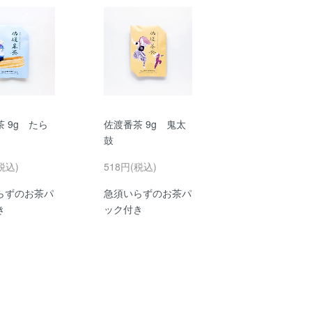
 9g たら
佐渡番茶 9g 鬼太
鼓
税込)
518円(税込)
らずのお茶パ
急須いらずのお茶パ
き
ック付き