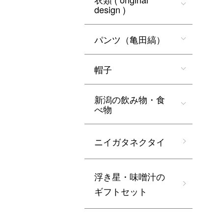
design )
パンツ（亀田縞）
帽子
新潟の飲み物・食
べ物
ニイガタネクタイ
浮き星・味噌汁の
ギフトセット