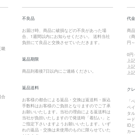
不良品
代
お届け時、商品に破損などの不良があった場
商
合、1週間以内にお知らせください。 送料当社
（商
負担にて良品と交換させていただきます。
円
近畿
0円
返品期限
上記
上記
商品到着後7日以内にご連絡ください。
上記
返品送料
クレ
場合
お客様の都合による返品・交換は返送料・振込
「
手数料はお客様のご負担となりますのでご了承
ペ
お願いいたします。当社の理由による返送料は
タ
当社が負担いたしますので発送時「着払い」と
ー
ご指定下さいますようお願いいたします。いず
I
れの返品・交換は未使用のものに限らせていた
カ