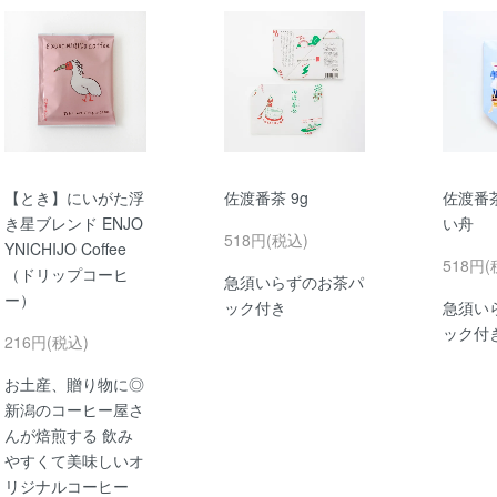
【とき】にいがた浮
佐渡番茶 9g
佐渡番茶
き星ブレンド ENJO
い舟
518円(税込)
YNICHIJO Coffee
518円(
（ドリップコーヒ
急須いらずのお茶パ
ー）
ック付き
急須い
ック付
216円(税込)
お土産、贈り物に◎
新潟のコーヒー屋さ
んが焙煎する 飲み
やすくて美味しいオ
リジナルコーヒー