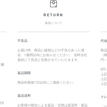
RETURN
返品について
不良品
代
お届け時、商品に破損などの不良があった場
商
合、1週間以内にお知らせください。 送料当社
（商
負担にて良品と交換させていただきます。
円
近畿
0円
返品期限
上記
上記
商品到着後7日以内にご連絡ください。
上記
返品送料
クレ
場合
お客様の都合による返品・交換は返送料・振込
「