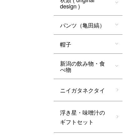
design )
パンツ（亀田縞）
帽子
新潟の飲み物・食
べ物
ニイガタネクタイ
浮き星・味噌汁の
ギフトセット