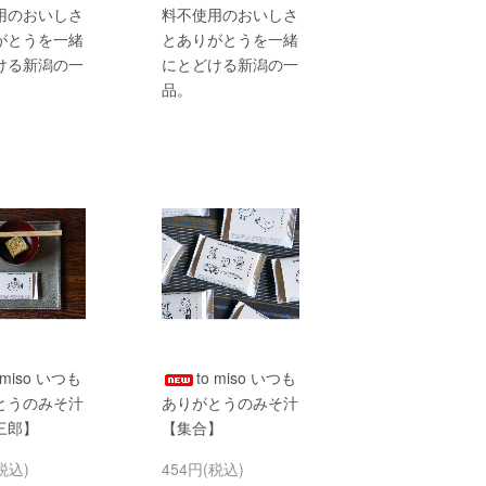
用のおいしさ
料不使用のおいしさ
がとうを一緒
とありがとうを一緒
ける新潟の一
にとどける新潟の一
品。
 miso いつも
to miso いつも
とうのみそ汁
ありがとうのみそ汁
三郎】
【集合】
税込)
454円(税込)