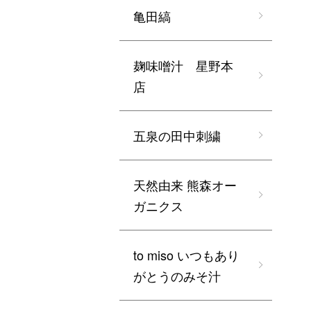
亀田縞
麹味噌汁 星野本
店
五泉の田中刺繍
天然由来 熊森オー
ガニクス
to miso いつもあり
がとうのみそ汁