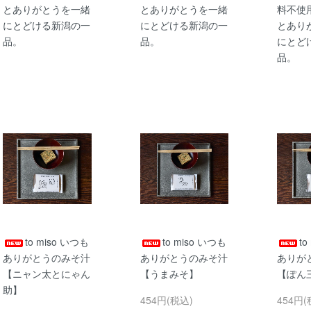
とありがとうを一緒
とありがとうを一緒
料不使
にとどける新潟の一
にとどける新潟の一
とあり
品。
品。
にとど
品。
to miso いつも
to miso いつも
to
ありがとうのみそ汁
ありがとうのみそ汁
ありが
【ニャン太とにゃん
【うまみそ】
【ぽん
助】
454円(税込)
454円(