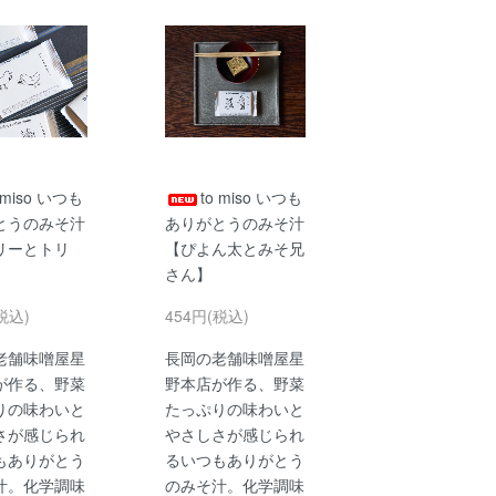
 miso いつも
to miso いつも
とうのみそ汁
ありがとうのみそ汁
リーとトリ
【ぴよん太とみそ兄
さん】
税込)
454円(税込)
老舗味噌屋星
長岡の老舗味噌屋星
が作る、野菜
野本店が作る、野菜
りの味わいと
たっぷりの味わいと
さが感じられ
やさしさが感じられ
もありがとう
るいつもありがとう
汁。化学調味
のみそ汁。化学調味