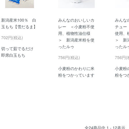
新潟産米100％ 白
みんなのおいしいカ
みんな
玉もち【雪だるま】
レー ＜小麦粉不使
チュー
用、植物性油仕様
使用、
702円(税込)
＞ 新潟産米粉を使
＞ 新
ったルゥ
ったル
切って茹でるだけ
即席白玉もち
756円(税込)
756円(
小麦粉のかわりに米
小麦粉
粉をつかっています
粉をつ
全
24
商品中
1 - 12
表示