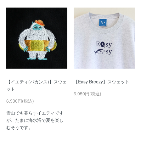
【イエティ(バカンス)】スウェ
【Easy Breezy】スウェット
ット
6,050円(税込)
6,930円(税込)
雪山でも暮らすイエティです
が、たまに海水浴で夏を楽し
むそうです。